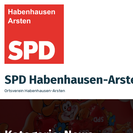
Zum
Inhalt
springen
SPD Habenhausen-Arst
Ortsverein Habenhausen-Arsten