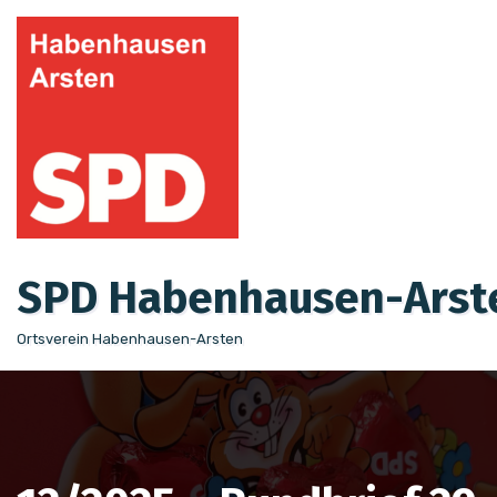
Zum
Inhalt
springen
SPD Habenhausen-Arst
Ortsverein Habenhausen-Arsten